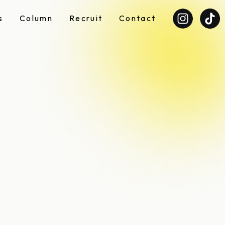
s
C
o
l
u
m
n
R
e
c
r
u
i
t
C
o
n
t
a
c
t