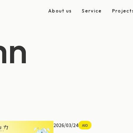
A
b
o
u
t
u
s
S
e
r
v
i
c
e
P
r
o
j
e
c
t
mn
2026/03/24
AIO